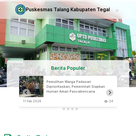
Puskesmas Talang Kabupaten Tegal
Berita Populer
an
Pemulihan Warga Padasari
 Tegal
Diprioritaskan, Pemerintah Siapkan
g
Hunian Aman Pascabencana
11
11 Feb 2026
24
11 Mar